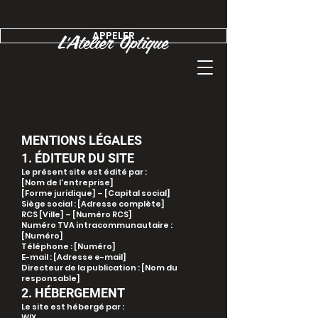
APPELER
MENTIONS LÉGALES
1. ÉDITEUR DU SITE
Le présent site est édité par :
[Nom de l'entreprise]
[Forme juridique] – [Capital social]
Siège social : [Adresse complète]
RCS [Ville] – [Numéro RCS]
Numéro TVA intracommunautaire :
[Numéro]
Téléphone : [Numéro]
E-mail : [Adresse e-mail]
Directeur de la publication : [Nom du
responsable]
2. HÉBERGEMENT
Le site est hébergé par :
WIX