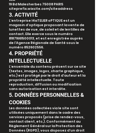
19 Bd Malesherbes 75008 PARIS
siteprefix.wixsite.com/siteaddress
3. ACTIVITÉ
L’entreprise l4aTELIER oPTIQUE est un
magasin d’optique proposant la vente de
lunettes de vue, de soleil et de lentilles de
contact. Elle exerce sous le numéro
81871661500013
, et est enregistrée auprès
de l’Agence Régionale de Santé sous le
numéro
852602556
.
4. PROPRIÉTÉ
INTELLECTUELLE
L’ensemble du contenu présent sur ce site
(textes, images, logos, charte graphique,
etc.) est protégé par le droit d’auteur et la
propriété intellectuelle. Toute
reproduction, diffusion ou modification
sans autorisation est interdite.
5. DONNÉES PERSONNELLES &
COOKIES
Les données collectées via le site sont
utilisées uniquement dans le cadre des
services proposés (prise de rendez-vous,
contact client, etc.). Conformément au
Règlement Général sur la Protection des
Données (RGPD), vous disposez d’un droit